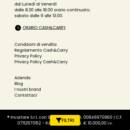
dal Lunedì al Venerdì
dalle 8.30 alle 18.00 orario continuato;
sabato dalle 9 alle 13.00.
ORARIO CASH&CARRY
Condizioni di vendita
Regolamento Cash&Carry
Privacy Policy
Privacy Policy Cash&Carry
Azienda
Blog
I nostri brand
Contattaci
® Incartare S.r.l. con Socio Unico - P.I.
00846970960
| C.F.
FILTRI
07112970152
- R.E.A.
1139707
| C.S. € 10.000,00 i.v.