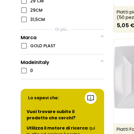
29 CM
29CM
Piatti pi
(50 pez
31,5CM
5,05 
Di più...
Marca
GOLD PLAST
MadeinItaly
0
Lo sapevi che:
Vuoi trovare subito il
prodotto che cerchi?
Utilizza il motore di ricerca
qui
Piatti F