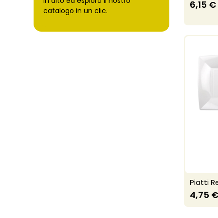
in alto ed esplora il nostro
6,15 €
catalogo in un clic.
Piatti R
4,75 