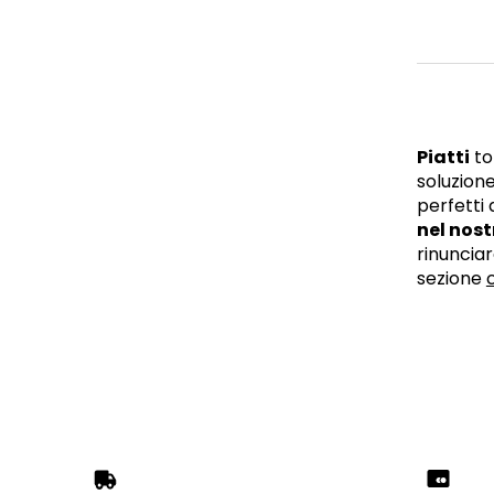
Piatti
to
soluzione
perfetti 
nel nos
rinunciar
sezione