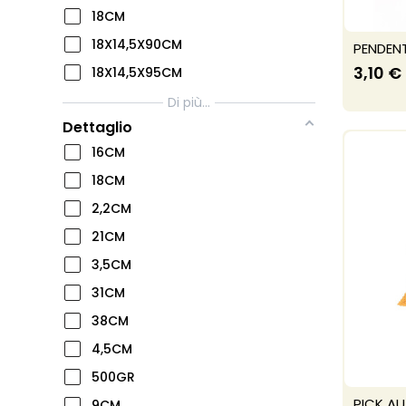
18CM
18X14,5X90CM
PENDENT
3,10 €
18X14,5X95CM
Di più...
Dettaglio
16CM
18CM
2,2CM
21CM
3,5CM
31CM
38CM
4,5CM
500GR
PICK A
9CM