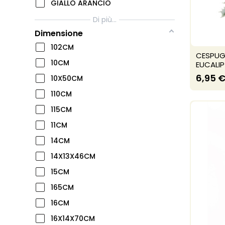
GIALLO ARANCIO
Di più...
Dimensione
102CM
CESPUG
10CM
EUCALI
6,95 
10X50CM
110CM
115CM
11CM
14CM
14X13X46CM
15CM
165CM
16CM
16X14X70CM