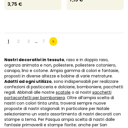
3,75 €
1
2
3
…
7
Nastri decorativi in tessuto
, raso e in doppio raso,
organza animata e non, poliestere, poliestere cotoniero,
canapa, lino e cotone. Ampia gamma di colori e fantasie,
proposti in diverse altezze e bobine di varie metrature.
Adatti ad ogni utilizzo
, sono indispensabili per realizzare
confezioni di pasticceria e dolciarie, bomboniere, pacchetti
regali. Abbinali alle nostre
scatole
o ai nostri
sacchetti
portaconfetti per bomboniera
. Oltre all’ampia scelta di
nastri con colori tinta unita, troverai sempre nuove
proposte di nastri stagionali. In particolare per Natale
selezioniamo un vasto assortimento di nastri decorati con
stampe a tema. Per Pasqua ampia scelta di nastri dalle
fantasie primaverili e stampe fiorite; anche per San