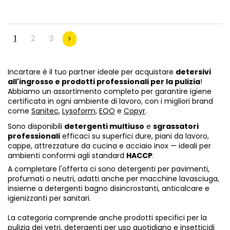
1
2
3
Incartare è il tuo partner ideale per acquistare
detersivi
all'ingrosso e prodotti professionali per la pulizia
!
Abbiamo un assortimento completo per garantire igiene
certificata in ogni ambiente di lavoro, con i migliori brand
come
Sanitec
,
Lysoform,
EQO
e
Copyr
.
Sono disponibili
detergenti multiuso
e
sgrassatori
professionali
efficaci su superfici dure, piani da lavoro,
cappe, attrezzature da cucina e acciaio inox — ideali per
ambienti conformi agli standard
HACCP
.
A completare l'offerta ci sono detergenti per pavimenti,
profumati o neutri, adatti anche per macchine lavasciuga,
insieme a detergenti bagno disincrostanti, anticalcare e
igienizzanti per sanitari.
La categoria comprende anche prodotti specifici per la
pulizia dei vetri, detergenti per uso quotidiano e insetticidi