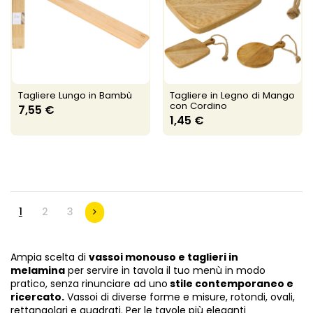
Tagliere Lungo in Bambù
Tagliere in Legno di Mango
con Cordino
7,55 €
1,45 €
1
2
3
Ampia scelta di
vassoi monouso e taglieri in
melamina
per servire in tavola il tuo menù in modo
pratico, senza rinunciare ad uno
stile contemporaneo e
ricercato.
Vassoi di diverse forme e misure, rotondi, ovali,
rettangolari e quadrati. Per le tavole più eleganti