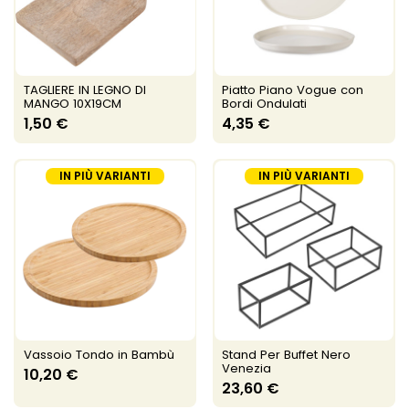
TAGLIERE IN LEGNO DI
Piatto Piano Vogue con
MANGO 10X19CM
Bordi Ondulati
1,50 €
4,35 €
IN PIÙ VARIANTI
IN PIÙ VARIANTI
Vassoio Tondo in Bambù
Stand Per Buffet Nero
Venezia
10,20 €
23,60 €