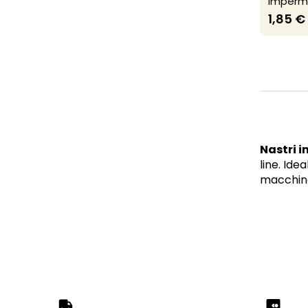
Imperm
1,85 €
Nastri i
line. Idea
macchina