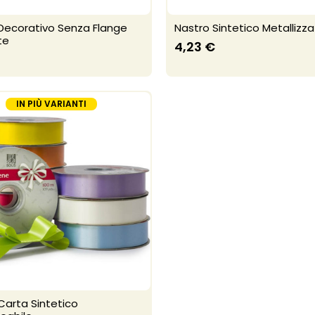
Decorativo Senza Flange
Nastro Sintetico Metallizz
te
4,23 €
IN PIÙ VARIANTI
Carta Sintetico