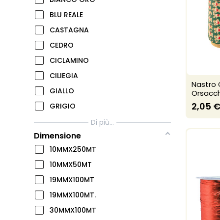
BLU REALE
CASTAGNA
CEDRO
CICLAMINO
CILIEGIA
Nastro 
GIALLO
Orsacch
2,05 
GRIGIO
Di più...
Dimensione
10MMX250MT
10MMX50MT
19MMX100MT
19MMX100MT.
30MMX100MT