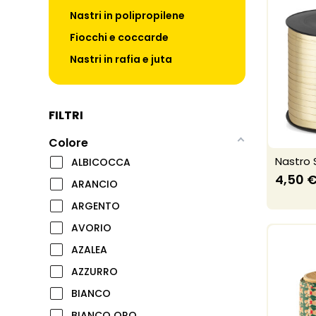
Nastri in polipropilene
Fiocchi e coccarde
Nastri in rafia e juta
FILTRI
Colore
Nastro 
ALBICOCCA
4,50 
ARANCIO
ARGENTO
AVORIO
AZALEA
AZZURRO
BIANCO
BIANCO ORO