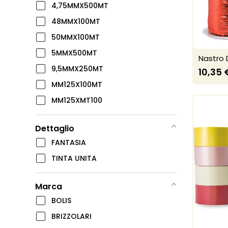
4,75MMX500MT
48MMX100MT
50MMX100MT
5MMX500MT
Nastro 
9,5MMX250MT
10,35 
MM125X100MT
MM125XMT100
Dettaglio
FANTASIA
TINTA UNITA
Marca
BOLIS
BRIZZOLARI