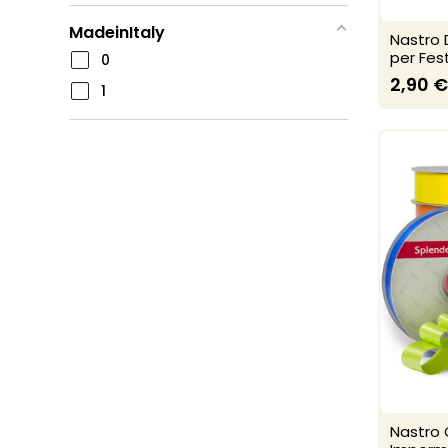
MadeinItaly
Nastro 
per Fes
0
2,90 €
1
Nastro 