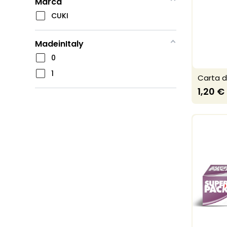
Marca
CUKI
MadeinItaly
0
1
Carta d
1,20 €