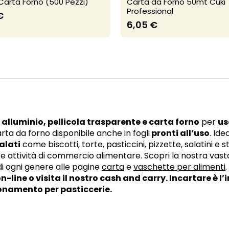
 Carta Forno (500 Pezzi)
Carta da Forno 50mt Cuki
Professional
€
6,05 €
n alluminio, pellicola trasparente e carta forno
per
us
arta da forno disponibile anche in fogli
pronti all’uso
. Ide
salati
come biscotti, torte, pasticcini, pizzette, salatini e s
 e attività di commercio alimentare. Scopri la nostra v
i ogni genere alle pagine
carta
e
vaschette per alimenti
.
n-line o visita il nostro cash and carry. Incartare è l
onamento per pasticcerie.