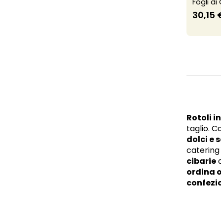
Fogli di
30,15 
Rotoli i
taglio. C
dolci e 
catering
cibarie
d
ordina o
confezi