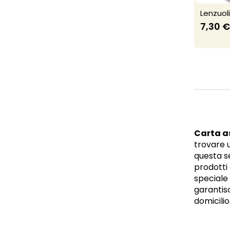
Lenzuoli
7,30 €
Carta as
trovare 
questa se
prodotti 
speciale 
garanti
domicilio