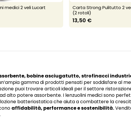
ni medici 2 veli Lucart
Carta Strong Pulitutto 2 vel
(2 rotoli)
13,50 €
sorbente, bobine asciugatutto, strofinacci industri
un’ampia gamma di prodotti pensati per soddisfare al meg
zione puoi trovare articoli ideali per il settore ristorazio
ad alto potere assorbente. I lenzuolini medici sono perfett
lozione batteriostatica che aiuta a combattere la crescita 
scono
affidabilità, performance e sostenibilità.
Vendita
.