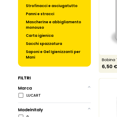
Strofinacci e asciugatutto
Panni e stracci
Mascherine e abbigliamento
monouso
Carta igienica
Sacchi spazzatura
Saponi e Gel Igienizzanti per
Mani
Bobina 
6,50 
FILTRI
Marca
LUCART
MadeinItaly