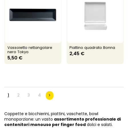
Vassoietto rettangolare
Piattino quadrato Bonna
nero Tokyo
2,45 €
5,50 €
1
2
3
4
Coppette e bicchierini, piattini, vaschette, bowl
monoporzione: un vasto
assortimento professionale di
contenitori monouso per finger food
dolci e salati.