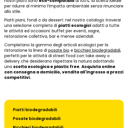
nostri piatti sono
eco-compatibili
al 100%: la scelta ideale
per ridurre al minimo l’impatto ambientale senza rinunciare
allo stile.
Piatti piani, fondi o da dessert: nel nostro catalogo troverai
una selezione completa di
piatti ecologici
adatti a tutte
le attività ed occasioni: buffet per eventi, sagre,
ristorazione collettiva, bar e mense aziendali.
Completano la gamma degli articoli ecologici per la
ristorazione la linea di
posate bio
e
bicchieri biodegradabili
,
perfetti per le attività di street food con take away o
delivery che desiderano rispettare la natura adottando
una
scelta ecologica e plastic free
.
Acquista online
con consegna a domicilio, vendita all'ingrosso a prezzi
competitivi.
Piatti biodegradabili
Posate biodegradabili
Bicchieri biodegradabili