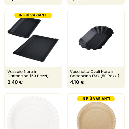
IN PIÙ VARIANTI
Vassoio Nero in
Vaschette Ovali Nere in
Cartoncino (50 Pezzi)
Cartoncino FSC (50 Pezzi)
2,40 €
4,10 €
IN PIÙ VARIANTI