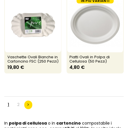
IN PIÙ VARIANTI
Vaschette Ovali Bianche in
Piatti Ovali in Polpa di
Cartoncino FSC (250 Pezzi)
Cellulosa (50 Pezzi)
19,80 €
4,80 €
1
2
In
polpa di cellulosa
o in
cartoncino
compostabile i