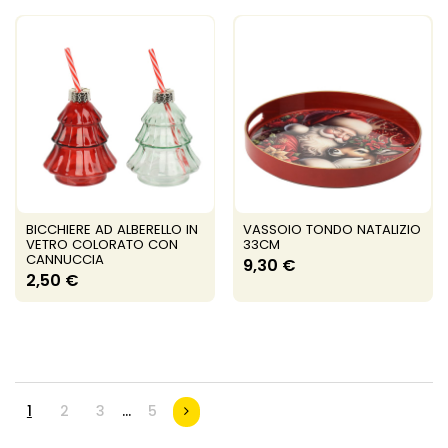
BICCHIERE AD ALBERELLO IN
VASSOIO TONDO NATALIZIO
VETRO COLORATO CON
33CM
CANNUCCIA
9,30 €
2,50 €
1
2
3
…
5