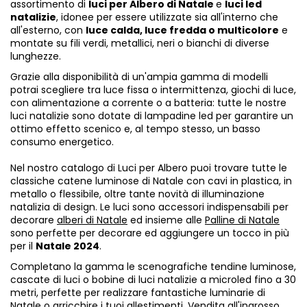
assortimento di
luci per Albero di Natale
e
luci led
natalizie
, idonee per essere utilizzate sia all'interno che
all'esterno, con
luce calda, luce fredda o multicolore
e
montate su fili verdi, metallici, neri o bianchi di diverse
lunghezze.
Grazie alla disponibilità di un'ampia gamma di modelli
potrai scegliere tra luce fissa o intermittenza, giochi di luce,
con alimentazione a corrente o a batteria: tutte le nostre
luci natalizie sono dotate di lampadine led per garantire un
ottimo effetto scenico e, al tempo stesso, un basso
consumo energetico.
Nel nostro catalogo di Luci per Albero puoi trovare tutte le
classiche catene luminose di Natale con cavi in plastica, in
metallo o flessibile, oltre tante novità di illuminazione
natalizia di design. Le luci sono accessori indispensabili per
decorare
alberi di Natale
ed insieme alle
Palline di Natale
sono perfette per decorare ed aggiungere un tocco in più
per il
Natale 2024
.
Completano la gamma le scenografiche tendine luminose,
cascate di luci o bobine di luci natalizie a microled fino a 30
metri, perfette per realizzare fantastiche luminarie di
Natale o arricchire i tuoi allestimenti. Vendita all'ingrosso