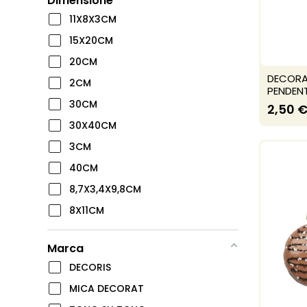
Dimensione
11X8X3CM
15X20CM
20CM
DECORAZ
2CM
PENDEN
30CM
2,50 
30X40CM
3CM
40CM
8,7X3,4X9,8CM
8X11CM
Marca
DECORIS
MICA DECORAT