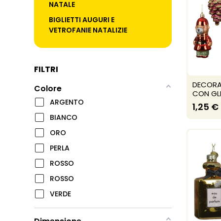
NATALE
BIGLIETTI AUGURI E
VETROFANIE NATALIZIE
FILTRI
DECORAZ
Colore
CON GLI
ARGENTO
1,25 €
BIANCO
ORO
PERLA
ROSSO
ROSSO
VERDE