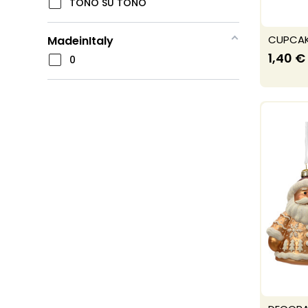
TONO SU TONO
CUPCAK
MadeinItaly
1,40 €
0