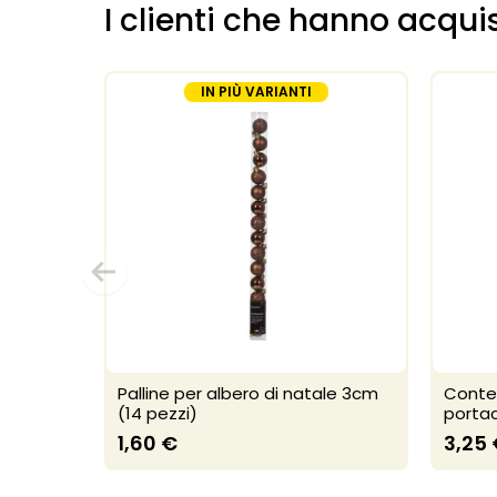
I clienti che hanno acq
IN PIÙ VARIANTI
Palline per albero di natale 3cm
Conte
(14 pezzi)
porta
1,60 €
3,25