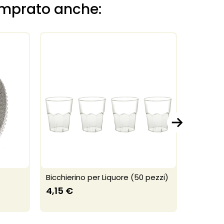
omprato anche:
Bicchierino per Liquore (50 pezzi)
Candelin
4,15 €
1,25 €