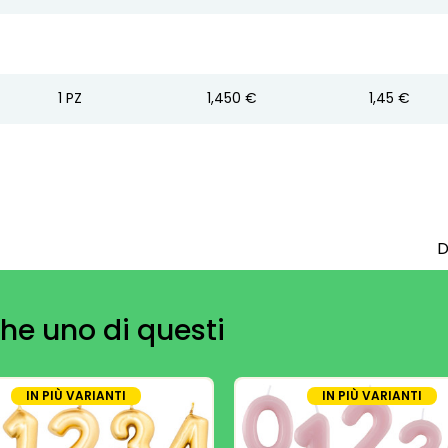
1
PZ
1,450 €
1,45 €
D
he uno di questi
IN PIÙ VARIANTI
IN PIÙ VARIANTI