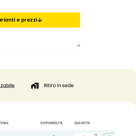
rianti e prezzi
zabile
Ritiro in sede
ZIONE
DISPONIBILITÀ
QUANTITA'