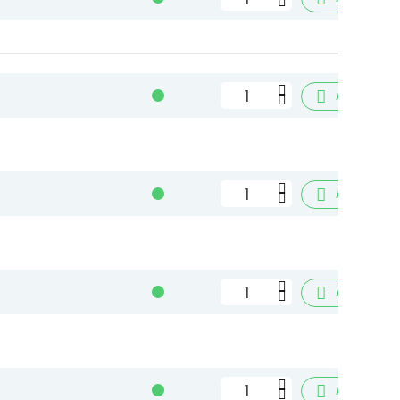

Aggiungi

Aggiungi

Aggiungi

Aggiungi