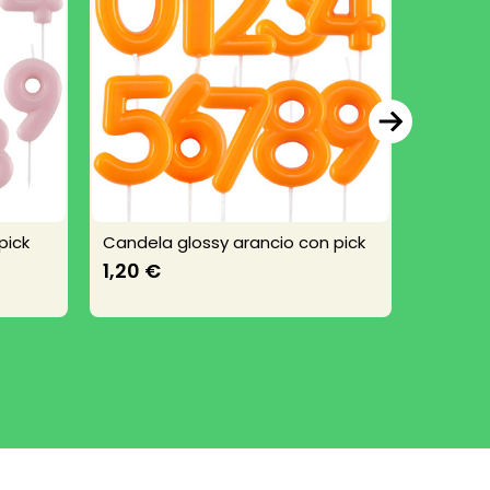
pick
Candela glossy arancio con pick
Candeli
1,20 €
1,20 €