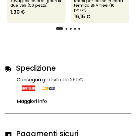
Tovaglioli colorati goffrati
Rotoli per cassa in carta
due veli (50 pezzi)
termica BPA free (10
pezzi)
1,30 €
16,15 €
Spedizione
Consegna gratuita da 250€
Maggiori info
Pagamenti sicuri