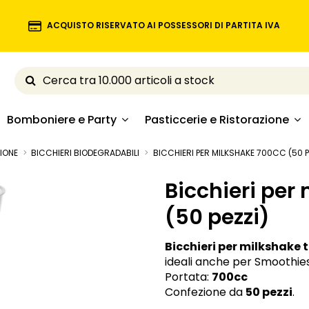
ACQUISTO RISERVATO AI POSSESSORI DI PARTITA IVA
Bomboniere e Party
Pasticcerie e Ristorazione
ZIONE
BICCHIERI BIODEGRADABILI
BICCHIERI PER MILKSHAKE 700CC (50 P
Bicchieri per
(50 pezzi)
Bicchieri per milkshake t
ideali anche per Smoothies 
Portata:
700cc
Confezione da
50 pezzi
.