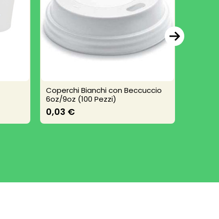
Coperchi Bianchi con Beccuccio
Coperch
6oz/9oz (100 Pezzi)
Sweet D
0,03 €
5,15 €