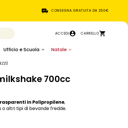
CONSEGNA GRATUITA DA 250€
ACCEDI
CARRELLO
Ufficio e Scuola
Natale
EZZI)
 milkshake 700cc
rasparenti in Polipropilene
,
o altri tipi di bevande fredde.