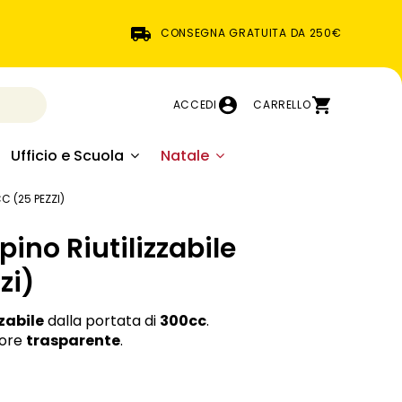
CONSEGNA GRATUITA DA 250€
ACCEDI
CARRELLO
Ufficio e Scuola
Natale
C (25 PEZZI)
ino Riutilizzabile
zi)
zzabile
dalla portata di
300cc
.
lore
trasparente
.