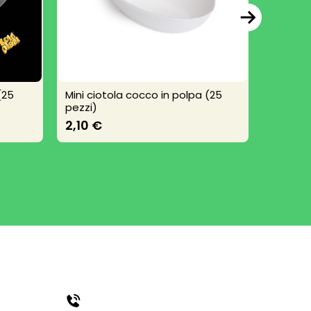
(25
Mini ciotola cocco in polpa (25
Mini Co
pezzi)
Pezzi)
2,10 €
3,40 