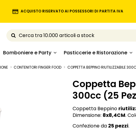
ACQUISTO RISERVATO AI POSSESSORI DI PARTITA IVA
Bomboniere e Party
Pasticcerie e Ristorazione
ZIONE
CONTENITORI FINGER FOOD
COPPETTA BEPPINO RIUTILIZZABILE 300C
Coppetta Bepp
300cc (25 Pez
Coppetta Beppino
riutili
Dimensione:
8x8,4CM
. Co
Confezione da
25 pezzi
.