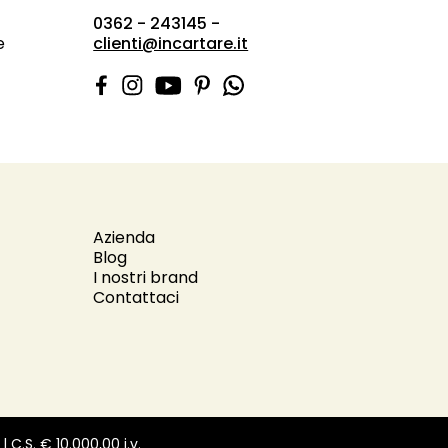
0362 - 243145 -
e
clienti@incartare.it
Azienda
Blog
I nostri brand
Contattaci
| C.S. € 10.000,00 i.v.