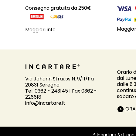
Consegna gratuita da 250€
Maggiori
Maggiori info
Orario d
dal Lune
Via Johann Strauss N. 9/11/11a
dalle 8.
20831 Seregno
continu
Tel. 0362 - 243145 | Fax 0362 -
sabato d
226618
info@incartare.it
ORA
® Incartare S.r.l. con