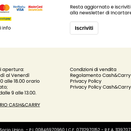
Resta aggiornato e iscriviti
alla newsletter di Incartar
 info
Iscriviti
i apertura:
Condizioni di vendita
dì al Venerdì
Regolamento Cash&Carry
30 alle 18.00 orario
Privacy Policy
ato;
Privacy Policy Cash&Carry
alle 9 alle 13.00.
RIO CASH&CARRY
 Socio Unico - P.I.
00846970960
| C.F.
07112970152
- R.E.A.
1139707