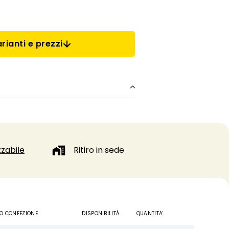
rianti e prezzi
zabile
Ritiro in sede
O CONFEZIONE
DISPONIBILITÀ
QUANTITA'