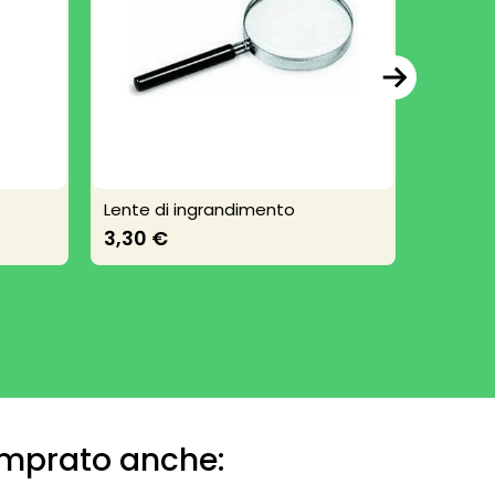
Lente di ingrandimento
Levapun
3,30 €
2,35 €
omprato anche: