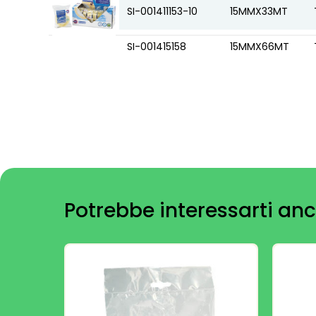
SI-001411153-10
15MMX33MT
SI-001415158
15MMX66MT
Potrebbe interessarti anc