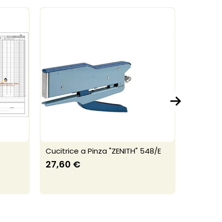
Cucitrice a Pinza "ZENITH" 548/E
Gommini 
pezzi)
27,60 €
1,75 €