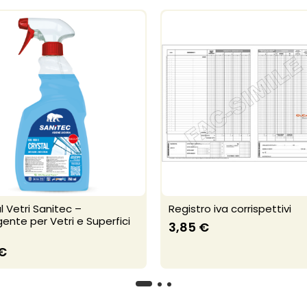
l Vetri Sanitec –
Registro iva corrispettivi
ente per Vetri e Superfici
3,85 €
 €