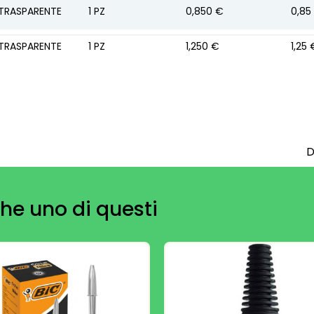
TRASPARENTE
1
PZ
0,850 €
0,85
TRASPARENTE
1
PZ
1,250 €
1,25 
D
he uno di questi