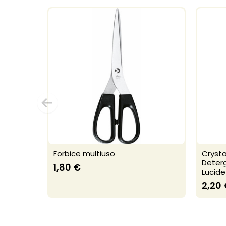
Forbice multiuso
Crysta
Deterg
1,80 €
Lucide
2,20