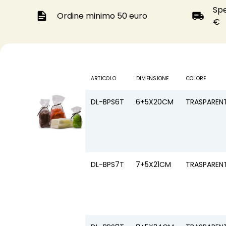
Spe
Ordine minimo 50 euro
€
0 0 1 0 1 2 3 4 5 6 7 8
ARTICOLO
DIMENSIONE
COLORE
DL-BPS6T
6+5X20CM
TRASPAREN
DL-BPS7T
7+5X21CM
TRASPAREN