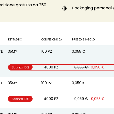
dizione gratuita da 250
Packaging personaliz
DETTAGLIO
CONFEZIONE DA
PREZZO SINGOLO
TE
35MY
100
PZ
0,055 €
4000 PZ
0,055 €
0,050 €
Sconto 10%
TE
35MY
100
PZ
0,059 €
4000 PZ
0,059 €
0,053 €
Sconto 10%