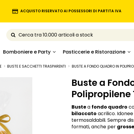
ACQUISTO RISERVATO AI POSSESSORI DI PARTITA IVA
Bomboniere e Party
Pasticcerie e Ristorazione
E
BUSTE E SACCHETTI TRASPARENTI
BUSTE A FONDO QUADRO IN POLIPRO
Buste a Fond
Polipropilene
Buste
a
fondo quadro
c
bilaccato
acrilico. Idonee
termosaldabili. Sempre dis
formati, anche per
grosse