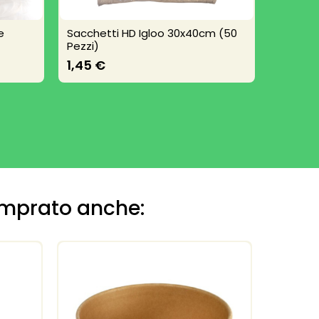
e
Sacchetti HD Igloo 30x40cm (50
Sacchett
Pezzi)
(50 pez
1,45 €
1,90 €
omprato anche: