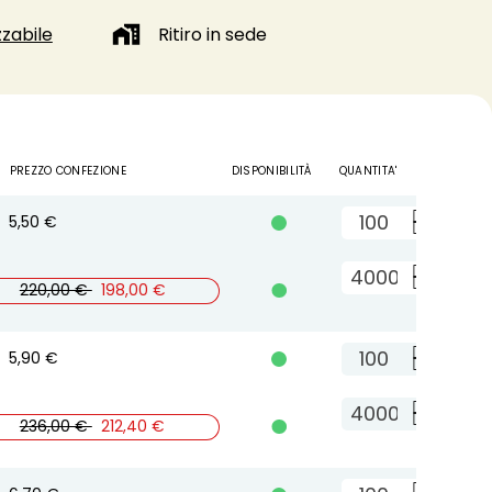
zabile
Ritiro in sede
PREZZO CONFEZIONE
DISPONIBILITÀ
QUANTITA'
5,50 €

A
Aggi
220,00 €
198,00 €
B
5,90 €

A
Aggi
236,00 €
212,40 €
B