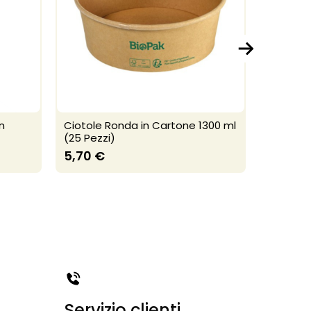
n
Ciotole Ronda in Cartone 1300 ml
Shopper
(25 Pezzi)
(500 pez
5,70 €
35,50 
Servizio clienti