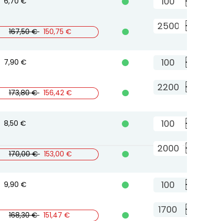
6,70 €

A
Aggi
167,50 €
150,75 €
B
7,90 €

A
Aggi
173,80 €
156,42 €
B
8,50 €

A
Aggi
170,00 €
153,00 €
B
9,90 €

A
Aggi
168,30 €
151,47 €