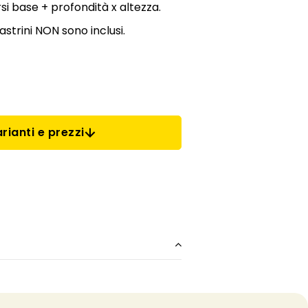
si base + profondità x altezza.
 nastrini NON sono inclusi.
rianti e prezzi