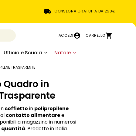
CONSEGNA GRATUITA DA 250€
ACCEDI
CARRELLO
Ufficio e Scuola
Natale
PILENE TRASPARENTE
o Quadro in
 Trasparente
on
soffietto
in
polipropilene
 al
contatto alimentare
e
ponibili a magazzino in numerosi
 quantità
. Prodotte in Italia.