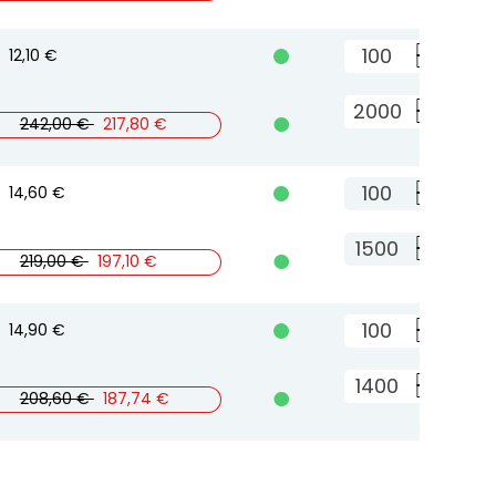
B
12,10 €

A
Aggi
242,00 €
217,80 €
B
14,60 €

A
Aggi
219,00 €
197,10 €
B
14,90 €

A
Aggi
208,60 €
187,74 €
B