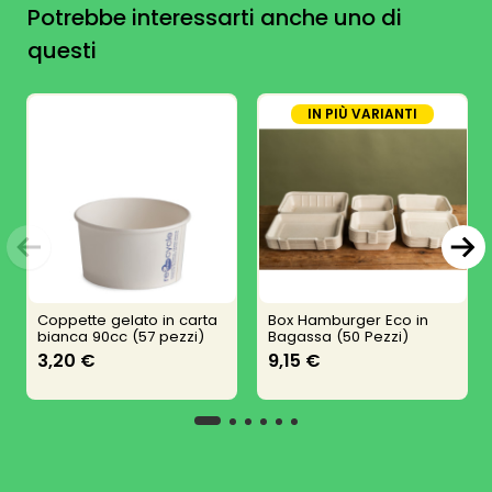
Potrebbe interessarti anche uno di
questi
IN PIÙ VARIANTI
Coppette gelato in carta
Box Hamburger Eco in
bianca 90cc (57 pezzi)
Bagassa (50 Pezzi)
3,20 €
9,15 €