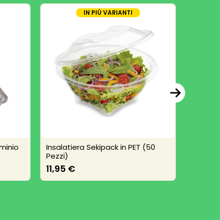
IN PIÙ VARIANTI
uminio
Insalatiera Sekipack in PET (50
Vaschet
Pezzi)
4,60 
11,95 €