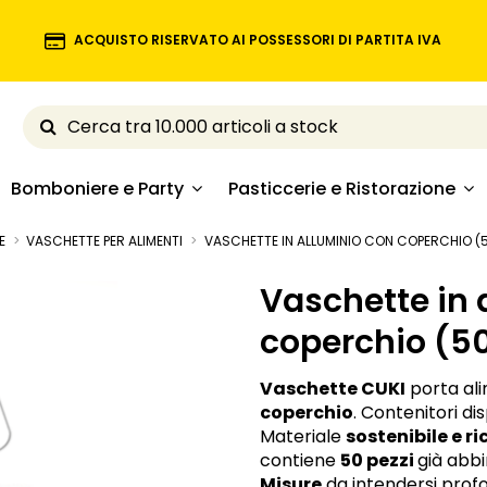
ACQUISTO RISERVATO AI POSSESSORI DI PARTITA IVA
Bomboniere e Party
Pasticcerie e Ristorazione
E
VASCHETTE PER ALIMENTI
VASCHETTE IN ALLUMINIO CON COPERCHIO (5
Vaschette in 
coperchio (50
Vaschette CUKI
porta al
coperchio
. Contenitori di
Materiale
sostenibile e ri
contiene
50 pezzi
già abbi
Misure
da intendersi profo