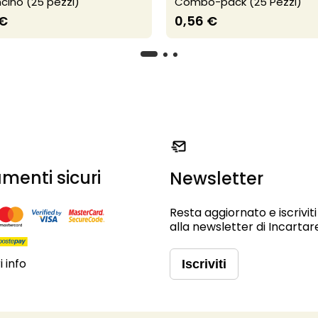
cino (25 pezzi)
Combo-pack (25 Pezzi)
 €
0,56 €
menti sicuri
Newsletter
Resta aggiornato e iscriviti
alla newsletter di Incartar
 info
Iscriviti