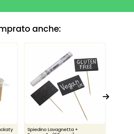
omprato anche:
uckaty
Spiedino Lavagnetta +
Coperch