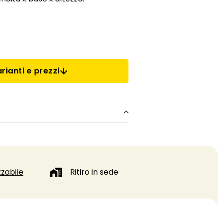
rianti e prezzi
zabile
Ritiro in sede