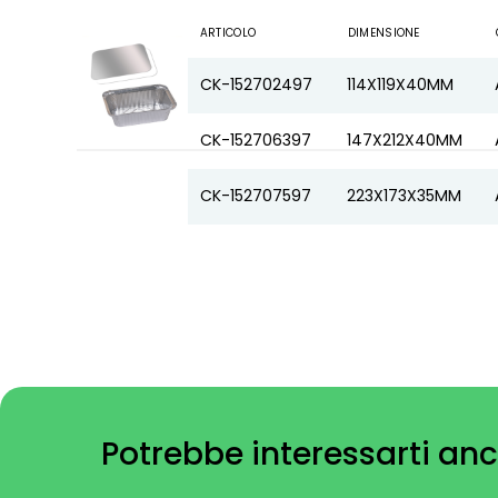
ARTICOLO
DIMENSIONE
CK-152702497
114X119X40MM
CK-152706397
147X212X40MM
CK-152707597
223X173X35MM
Potrebbe interessarti anc