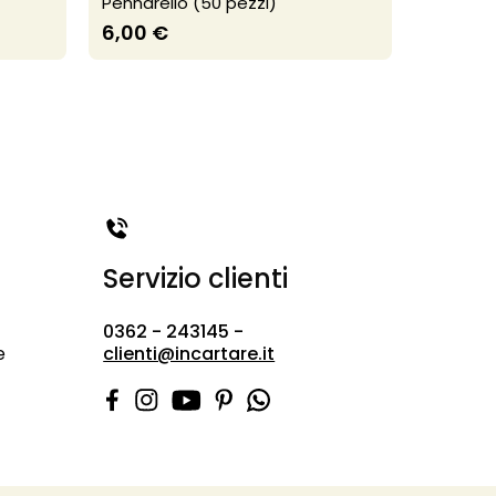
Pennarello (50 pezzi)
Large (5
6,00 €
7,20 €
Servizio clienti
0362 - 243145 -
e
clienti@incartare.it