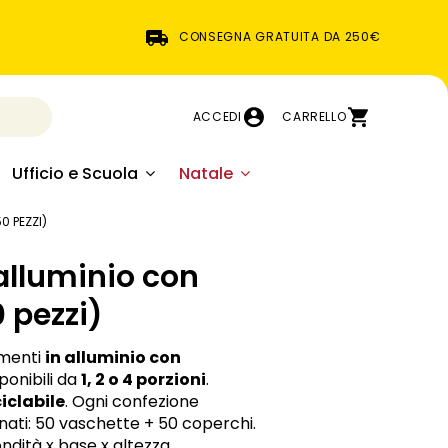
CONSEGNA GRATUITA DA 250€
ACCEDI
CARRELLO
Ufficio e Scuola
Natale
0 PEZZI)
alluminio con
 pezzi)
imenti
in alluminio con
sponibili da
1, 2 o 4 porzioni
.
ciclabile
. Ogni confezione
nati: 50 vaschette + 50 coperchi.
ndità x base x altezza.