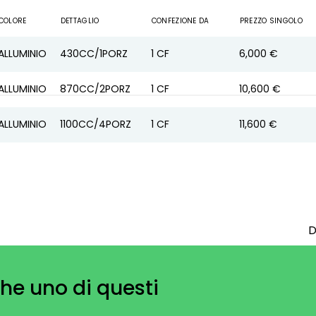
COLORE
DETTAGLIO
CONFEZIONE DA
PREZZO SINGOLO
ALLUMINIO
430CC/1PORZ
1
CF
6,000 €
ALLUMINIO
870CC/2PORZ
1
CF
10,600 €
ALLUMINIO
1100CC/4PORZ
1
CF
11,600 €
D
he uno di questi