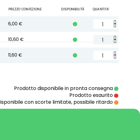
PREZZO CONFEZIONE
DISPONIBILITÀ
QUANTITA'
6,00 €

Ag
10,60 €

Ag
11,60 €

Ag
Prodotto disponibile in pronta consegna
Prodotto esaurito
isponibile con scorte limitate, possibile ritardo