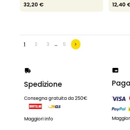
32,20 €
12,40 
1
2
3
…
5
Paga
Spedizione
Consegna gratuita da 250€
Maggiori
Maggiori info