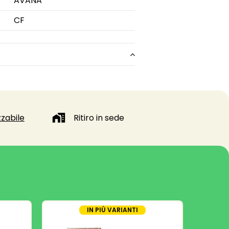
AVANA
CF
zabile
Ritiro in sede
IN PIÙ VARIANTI