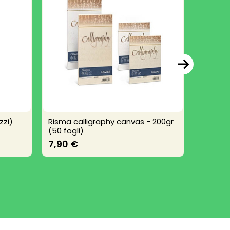
zzi)
Risma calligraphy canvas - 200gr
Cartonc
(50 fogli)
1,15 €
7,90 €