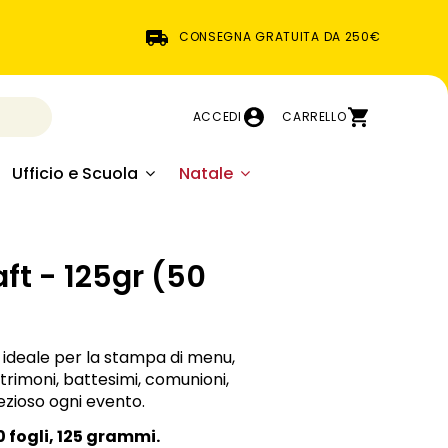
CONSEGNA GRATUITA DA 250€
ACCEDI
CARRELLO
Ufficio e Scuola
Natale
)
aft - 125gr (50
ideale per la stampa di menu,
trimoni, battesimi, comunioni,
ezioso ogni evento.
0 fogli, 125 grammi.